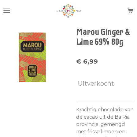
Ga
direct
naar
de
Marou Ginger &
hoofdinhoud
Lime 69% 80g
€ 6,99
Uitverkocht
Krachtig chocolade van
de cacao uit de Ba Ria
provincie, gemengd
met frisse limoen en