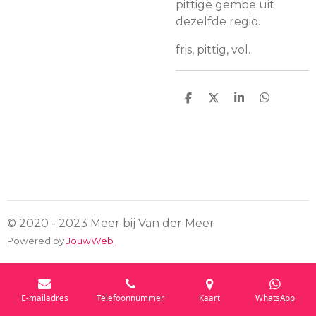
pittige gembe uit
dezelfde regio.
fris, pittig, vol.
D
D
S
D
e
e
h
e
l
e
a
l
e
l
r
e
n
e
n
© 2020 - 2023 Meer bij Van der Meer
Powered by
JouwWeb
E-mailadres
Telefoonnummer
Kaart
WhatsApp