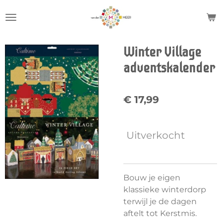
Ga
direct
naar
de
Winter Village
hoofdinhoud
adventskalender
€ 17,99
Uitverkocht
Bouw je eigen
klassieke winterdorp
terwijl je de dagen
aftelt tot Kerstmis.