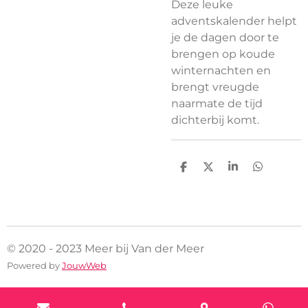
Deze leuke
adventskalender helpt
je de dagen door te
brengen op koude
winternachten en
brengt vreugde
naarmate de tijd
dichterbij komt.
D
D
S
D
e
e
h
e
l
e
a
l
e
l
r
e
n
e
n
© 2020 - 2023 Meer bij Van der Meer
Powered by
JouwWeb