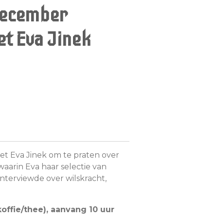
december
et Eva Jinek
et Eva Jinek om te praten over
waarin
Eva
haar selectie van
interviewde over wilskracht,
 koffie/thee), aanvang 10 uur