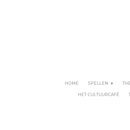
Ga
direct
naar
de
hoofdinhoud
HOME
SPELLEN
TH
HET CULTUURCAFÉ