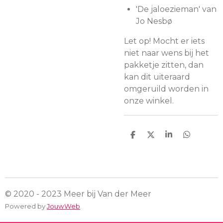
'De jaloezieman' van
Jo
Nesbø
Let op! Mocht er iets
niet naar wens bij het
pakketje zitten, dan
kan dit uiteraard
omgeruild worden in
onze winkel.
D
D
S
D
e
e
h
e
l
e
a
l
e
l
r
e
n
e
n
© 2020 - 2023 Meer bij Van der Meer
Powered by
JouwWeb