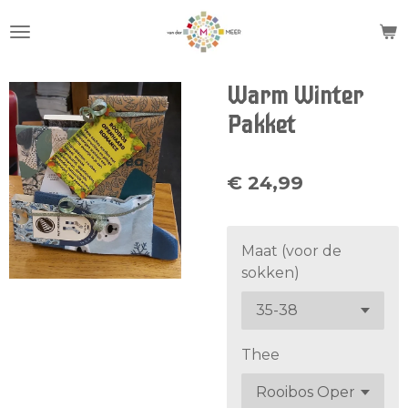
Ga
direct
naar
de
Warm Winter
hoofdinhoud
Pakket
€ 24,99
Maat (voor de
sokken)
Thee