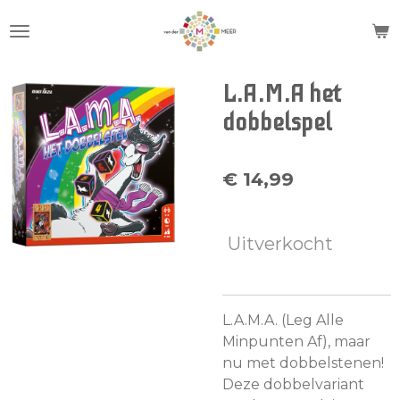
Ga
direct
naar
de
L.A.M.A het
hoofdinhoud
dobbelspel
€ 14,99
Uitverkocht
L.A.M.A. (Leg Alle
Minpunten Af), maar
nu met dobbelstenen!
Deze dobbelvariant