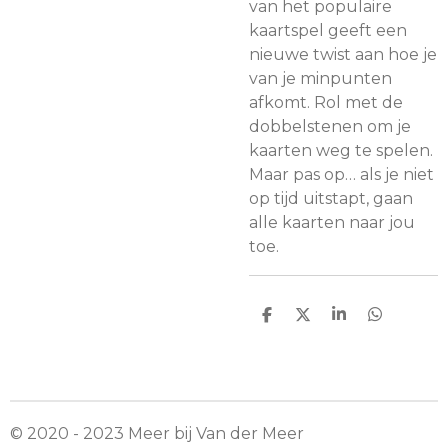
van het populaire
kaartspel geeft een
nieuwe twist aan hoe je
van je minpunten
afkomt. Rol met de
dobbelstenen om je
kaarten weg te spelen.
Maar pas op… als je niet
op tijd uitstapt, gaan
alle kaarten naar jou
toe.
D
D
S
D
e
e
h
e
l
e
a
l
e
l
r
e
n
e
n
© 2020 - 2023 Meer bij Van der Meer