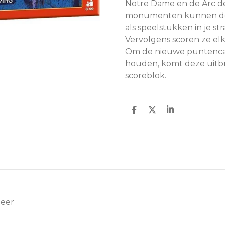
Notre Dame en de Arc de
monumenten kunnen doo
als speelstukken in je s
Vervolgens scoren ze el
Om de nieuwe puntencate
houden, komt deze uitb
scoreblok.
D
D
S
e
e
h
l
e
a
e
l
r
n
e
Meer