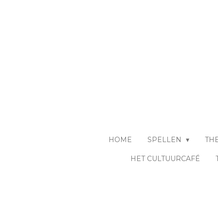
Ga
direct
naar
de
hoofdinhoud
HOME
SPELLEN
TH
HET CULTUURCAFÉ