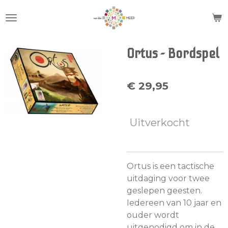
Ga
direct
naar
de
Ortus - Bordspel
hoofdinhoud
€ 29,95
Uitverkocht
Ortus is een tactische
uitdaging voor twee
geslepen geesten.
Iedereen van 10 jaar en
ouder wordt
uitgenodigd om in de