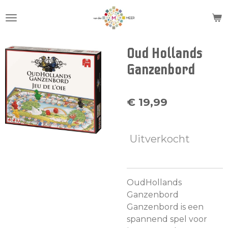
Ga
direct
naar
de
Oud Hollands
hoofdinhoud
Ganzenbord
€ 19,99
Uitverkocht
OudHollands
Ganzenbord
Ganzenbord is een
spannend spel voor