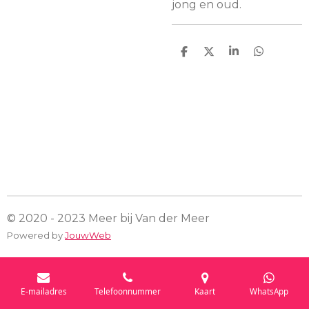
jong en oud.
D
D
S
D
e
e
h
e
l
e
a
l
e
l
r
e
n
e
n
© 2020 - 2023 Meer bij Van der Meer
Powered by
JouwWeb
E-mailadres
Telefoonnummer
Kaart
WhatsApp