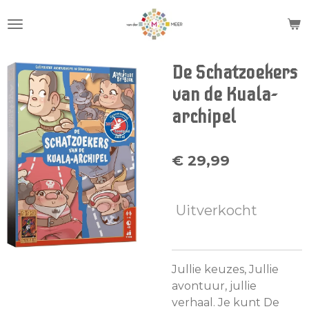
Ga
direct
naar
de
De Schatzoekers
hoofdinhoud
van de Kuala-
archipel
€ 29,99
Uitverkocht
Jullie keuzes, Jullie
avontuur, jullie
verhaal. Je kunt De