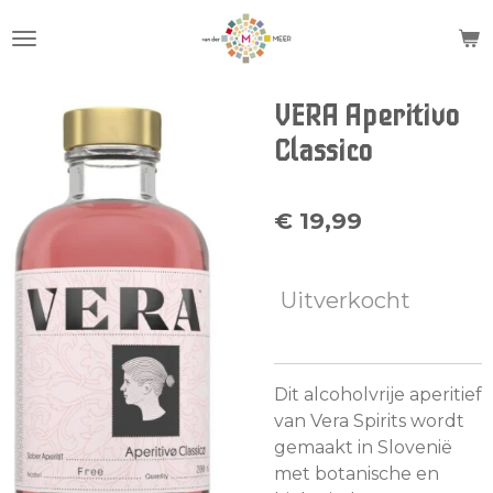
Ga
direct
naar
de
VERA Aperitivo
hoofdinhoud
Classico
€ 19,99
Uitverkocht
Dit alcoholvrije aperitief
van Vera Spirits wordt
gemaakt in Slovenië
met botanische en