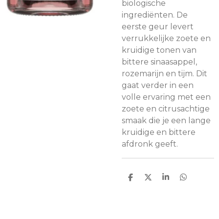
biologische
ingrediënten. De
eerste geur levert
verrukkelijke zoete en
kruidige tonen van
bittere sinaasappel,
rozemarijn en tijm. Dit
gaat verder in een
volle ervaring met een
zoete en citrusachtige
smaak die je een lange
kruidige en bittere
afdronk geeft.
D
D
S
D
e
e
h
e
l
e
a
l
e
l
r
e
n
e
n