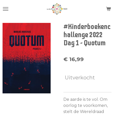
Ga
direct
naar
de
#Kinderboekenc
hoofdinhoud
hallenge 2022
Dag 1 - Quotum
€ 16,99
Uitverkocht
De aarde is te vol. Om
oorlog te voorkomen,
stelt de Wereldraad