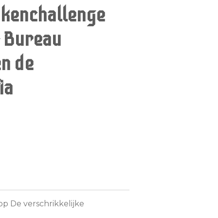
kenchallenge
- Bureau
n de
ia
 op
De verschrikkelijke