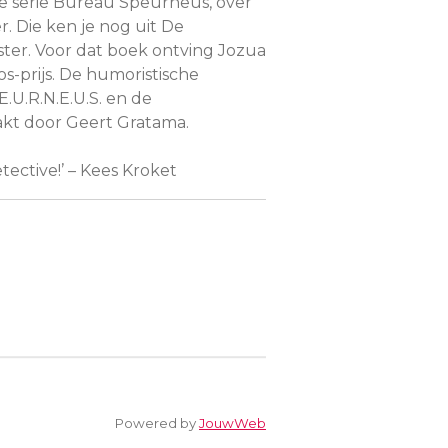
 de serie Bureau Speurneus, over
r. Die ken je nog uit
De
ster
. Voor dat boek ontving Jozua
-prijs. De humoristische
.U.R.N.E.U.S. en de
akt door Geert Gratama.
ective!’ – Kees Kroket
Powered by
JouwWeb