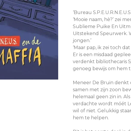
‘Bureau S.P.E.U.R.N.E.U.S.
‘Mooie naam, hè?’ zei me
Sublieme Puike En Uitm
Uitstekend Speurwerk. W
jongen.’
‘Maar pap, ik zei toch da
Er is een misdaad gepleeg
verdenkt bibliothecaris S
genoeg bewijs om hem te
Meneer De Bruin denkt dat
samen met zijn zoon bew
helemaal geen zin in. Al
verdachte wordt móét Lev
wil of niet. Gelukkig staa
hem te helpen.