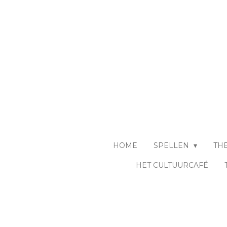
Ga
direct
naar
de
hoofdinhoud
HOME
SPELLEN
TH
HET CULTUURCAFÉ