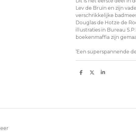
Dit is het eerste deel in
Lev de Bruin en zijn vade
verschrikkelijke badmee
Douglas de Hotze de Roos
illustraties in
Bureau S.P.E
boekenmaffia
zijn gema
‘Een superspannende det
D
D
S
e
e
h
l
e
a
e
l
r
n
e
Meer