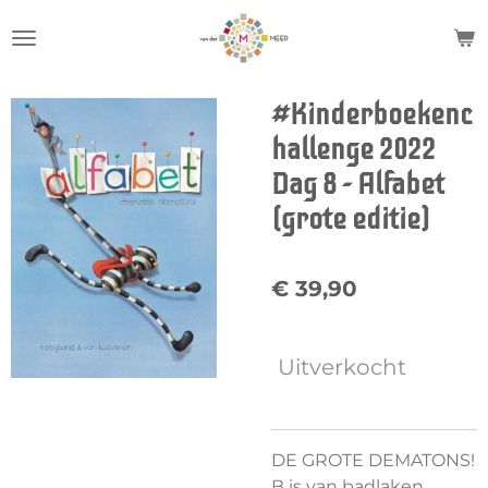
Ga
direct
naar
de
#Kinderboekenc
hoofdinhoud
hallenge 2022
Dag 8 - Alfabet
(grote editie)
€ 39,90
Uitverkocht
DE GROTE DEMATONS!
B is van badlaken