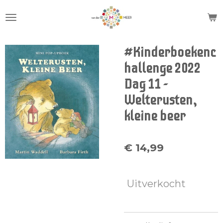
Ga
direct
naar
de
#Kinderboekenc
hoofdinhoud
hallenge 2022
Dag 11 -
Welterusten,
kleine beer
€ 14,99
Uitverkocht