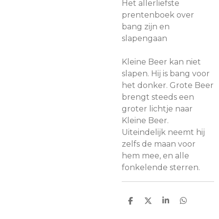
Het allerliefste
prentenboek over
bang zijn en
slapengaan
Kleine Beer kan niet
slapen. Hij is bang voor
het donker. Grote Beer
brengt steeds een
groter lichtje naar
Kleine Beer.
Uiteindelijk neemt hij
zelfs de maan voor
hem mee, en alle
fonkelende sterren.
D
D
S
D
e
e
h
e