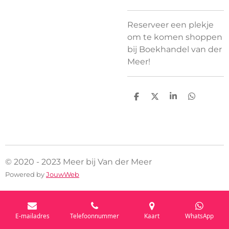
Reserveer een plekje
om te komen shoppen
bij Boekhandel van der
Meer!
D
D
S
D
e
e
h
e
l
e
a
l
e
l
r
e
n
e
n
© 2020 - 2023 Meer bij Van der Meer
Powered by
JouwWeb
E-mailadres
Telefoonnummer
Kaart
WhatsApp