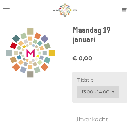
Ga
direct
naar
de
Maandag 17
hoofdinhoud
januari
€ 0,00
Tijdstip
Uitverkocht