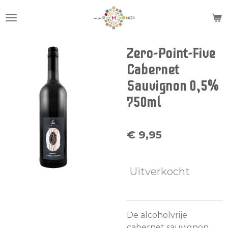
Ga
direct
naar
de
Zero-Point-Five
hoofdinhoud
Cabernet
Sauvignon 0,5%
750ml
€ 9,95
Uitverkocht
De alcoholvrije
cabernet sauvignon