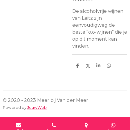
De alcoholvrije wijnen
van Leitz zijn
eenvoudigweg de
beste "o.o-wijnen" die je
op dit moment kan
vinden.
D
D
S
D
e
e
h
e
l
e
a
l
e
l
r
e
n
e
n
© 2020 - 2023 Meer bij Van der Meer
Powered by
JouwWeb