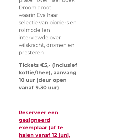
praten over haar boek
Droom groot
waarin
Eva
haar
selectie van pioniers en
rolmodellen
interviewde over
wilskracht, dromen en
presteren.
Tickets €5,- (inclusief
koffie/thee), aanvang
10 uur (deur open
vanaf 9.30 uur)
Reserveer een
gesigneerd
exemplaar (af te
halen vanaf 12 juni,