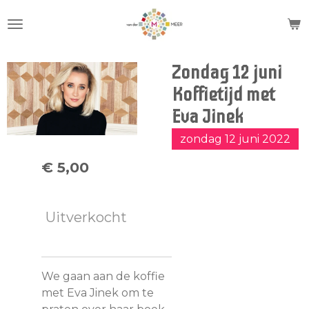
Ga
direct
naar
de
Zondag 12 juni
hoofdinhoud
Koffietijd met
Eva Jinek
zondag 12 juni 2022
€ 5,00
Uitverkocht
We gaan aan de koffie
met Eva Jinek om te