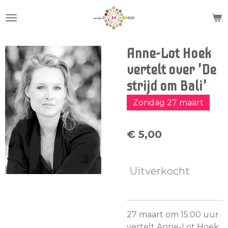
Ga
direct
naar
de
Anne-Lot Hoek
hoofdinhoud
vertelt over 'De
strijd om Bali'
Zondag 27 maart
€ 5,00
Uitverkocht
27 maart om 15:00 uur
vertelt Anne-Lot Hoek