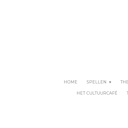
Ga
direct
naar
de
hoofdinhoud
HOME
SPELLEN
TH
HET CULTUURCAFÉ