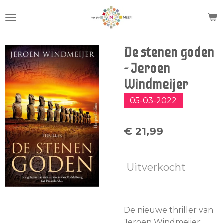
Ga
direct
naar
de
De stenen goden
hoofdinhoud
- Jeroen
Windmeijer
05-03-2022
€ 21,99
Uitverkocht
De nieuwe thriller van
Jeroen Windmeijer: