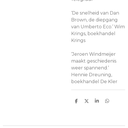
‘De snelheid van Dan
Brown, de diepgang
van Umberto Eco.’ Wim
Krings, boekhandel
Krings
‘Jeroen Windmeijer
maakt geschiedenis
weer spannend.’
Hennie Dreuning,
boekhandel De Kler
D
D
S
D
e
e
h
e
l
e
a
l
e
l
r
e
n
e
n