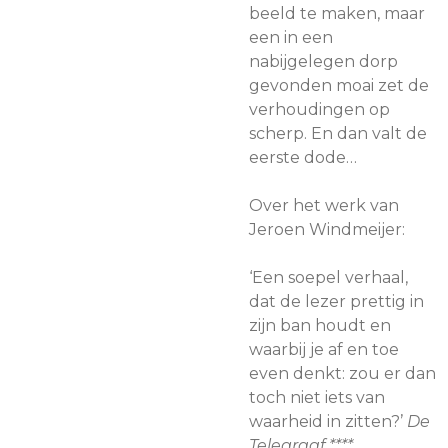
beeld te maken, maar
een in een
nabijgelegen dorp
gevonden moai zet de
verhoudingen op
scherp. En dan valt de
eerste dode…
Over het werk van
Jeroen Windmeijer:
‘Een soepel verhaal,
dat de lezer prettig in
zijn ban houdt en
waarbij je af en toe
even denkt: zou er dan
toch niet iets van
waarheid in zitten?’
De
Telegraaf ****