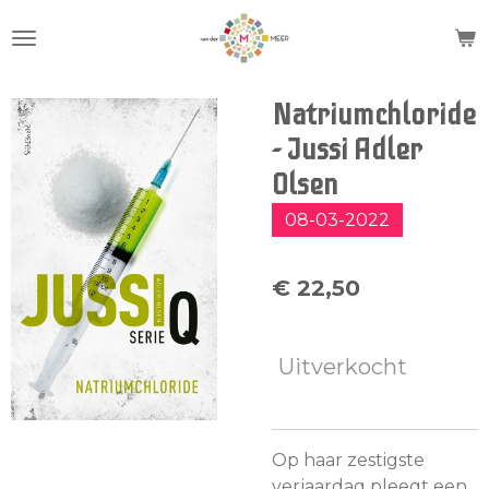
Ga
direct
naar
de
Natriumchloride
hoofdinhoud
- Jussi Adler
Olsen
08-03-2022
€ 22,50
Uitverkocht
Op haar zestigste
verjaardag pleegt een