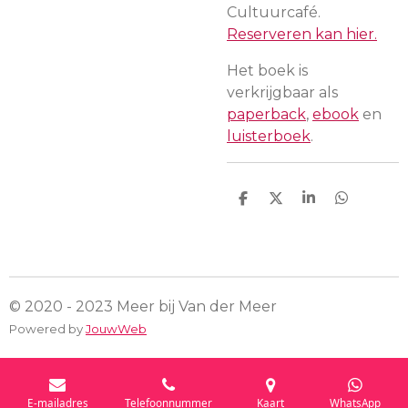
Cultuurcafé.
Reserveren kan hier.
Het boek is
verkrijgbaar als
paperback
,
ebook
en
luisterboek
.
D
D
S
D
e
e
h
e
l
e
a
l
e
l
r
e
n
e
n
© 2020 - 2023 Meer bij Van der Meer
Powered by
JouwWeb
E-mailadres
Telefoonnummer
Kaart
WhatsApp