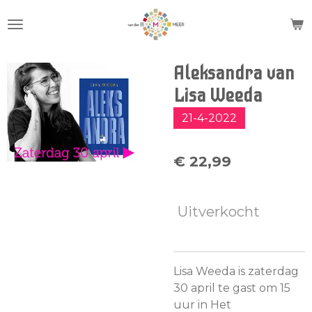
Ga
direct
naar
de
Aleksandra van
hoofdinhoud
Lisa Weeda
21-4-2022
€ 22,99
Uitverkocht
Lisa Weeda is zaterdag
30 april te gast om 15
uur in Het