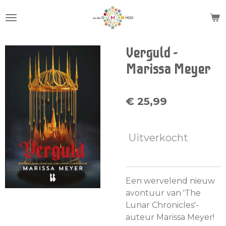
Ga
direct
naar
de
Verguld -
hoofdinhoud
Marissa Meyer
€ 25,99
Uitverkocht
Een wervelend nieuw
avontuur van 'The
Lunar Chronicles'-
auteur Marissa Meyer!