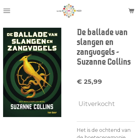
Ga
direct
naar
de
De ballade van
hoofdinhoud
slangen en
zangvogels -
Suzanne Collins
€ 25,99
Uitverkocht
Het is de ochtend van
de boeteceremonie