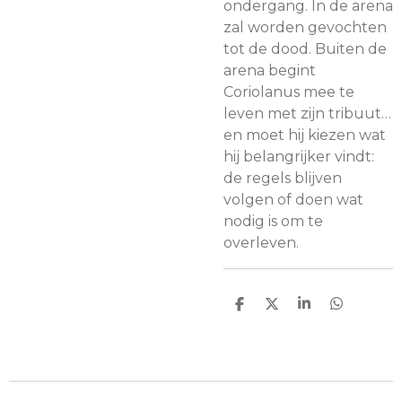
ondergang. In de arena
zal worden gevochten
tot de dood. Buiten de
arena begint
Coriolanus mee te
leven met zijn tribuut…
en moet hij kiezen wat
hij belangrijker vindt:
de regels blijven
volgen of doen wat
nodig is om te
overleven.
D
D
S
D
e
e
h
e
l
e
a
l
e
l
r
e
n
e
n