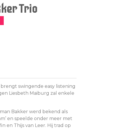
ker Trio
r
brengt swingende easy listening
igen Liesbeth Maiburg zal enkele
erman Bakker werd bekend als
dam’ en speelde onder meer met
in en Thijs van Leer. Hij trad op