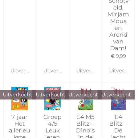
Schotv
eld,
Mirjam
Mous
en
Arend
van
Dam!
€ 9,99
Uitverkocht
Uitverkocht
Uitverkocht
Uitverkoch
Uitverkocht
Uitverkocht
Uitverkocht
Uitverkocht
7 jaar
Groep
E4 M5
E4
Het
4/5
Blitz! -
Blitz! -
allerleu
Leuk
Dino's
De
kste
leren
in de
jacht