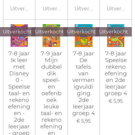
Uitverkocht
Uitverkocht
Uitverkocht
Uitverkoch
Uitverkocht
Uitverkocht
Uitverkocht
Uitverkocht
7-8 jaar
7-9 jaar
7-8 jaar
7-8 jaar
Ik leer
Mijn
De
Speelse
met
dubbel
tafels
rekeno
Disney
dik
van
efening
0 -
speel-
vermen
en 2de
Speelse
en
igvuldi
leerjaar
taal- en
oefenb
ging
groep 4
rekeno
oek
2de
€ 5,95
efening
leuke
leerjaar
en -
taal- en
groep 4
2de
rekeno
€ 5,95
leerjaar
efening
- groep
en