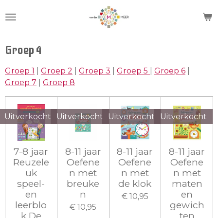
Ga
direct
naar
de
Groep 4
hoofdinhoud
Groep 1
|
Groep 2
|
Groep 3
|
Groep 5
|
Groep 6
|
Groep 7
|
Groep 8
Uitverkocht
Uitverkocht
Uitverkocht
Uitverkocht
7-8 jaar
8-11 jaar
8-11 jaar
8-11 jaar
Reuzele
Oefene
Oefene
Oefene
uk
n met
n met
n met
speel-
breuke
de klok
maten
en
n
en
€ 10,95
leerblo
gewich
€ 10,95
k De
ten