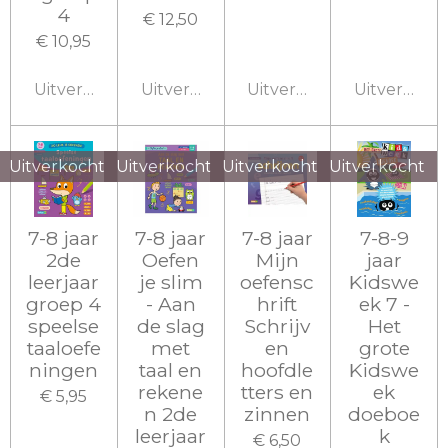
4
€ 12,50
€ 10,95
Uitverkocht
Uitverkocht
Uitverkocht
Uitverkoch
Uitverkocht
Uitverkocht
Uitverkocht
Uitverkocht
7-8 jaar
7-8 jaar
7-8 jaar
7-8-9
2de
Oefen
Mijn
jaar
leerjaar
je slim
oefensc
Kidswe
groep 4
- Aan
hrift
ek 7 -
speelse
de slag
Schrijv
Het
taaloefe
met
en
grote
ningen
taal en
hoofdle
Kidswe
rekene
tters en
ek
€ 5,95
n 2de
zinnen
doeboe
leerjaar
k
€ 6,50