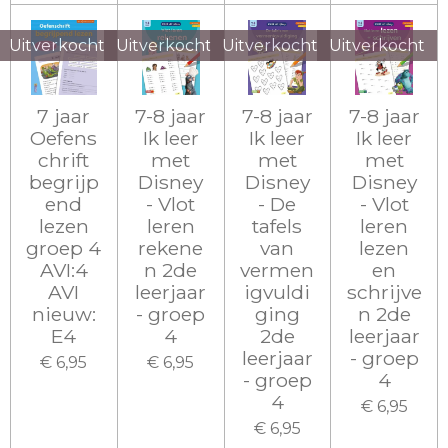
Uitverkocht
Uitverkocht
Uitverkocht
Uitverkocht
7 jaar
7-8 jaar
7-8 jaar
7-8 jaar
Oefens
Ik leer
Ik leer
Ik leer
chrift
met
met
met
begrijp
Disney
Disney
Disney
end
- Vlot
- De
- Vlot
lezen
leren
tafels
leren
groep 4
rekene
van
lezen
AVI:4
n 2de
vermen
en
AVI
leerjaar
igvuldi
schrijve
nieuw:
- groep
ging
n 2de
E4
4
2de
leerjaar
leerjaar
- groep
€ 6,95
€ 6,95
- groep
4
4
€ 6,95
€ 6,95