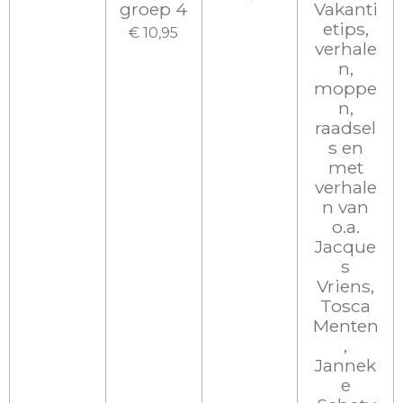
groep 4
Vakanti
etips,
€ 10,95
verhale
n,
moppe
n,
raadsel
s en
met
verhale
n van
o.a.
Jacque
s
Vriens,
Tosca
Menten
,
Jannek
e