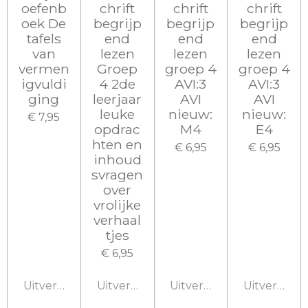
oefenb
chrift
chrift
chrift
oek De
begrijp
begrijp
begrijp
tafels
end
end
end
van
lezen
lezen
lezen
vermen
Groep
groep 4
groep 4
igvuldi
4 2de
AVI:3
AVI:3
ging
leerjaar
AVI
AVI
leuke
nieuw:
nieuw:
€ 7,95
opdrac
M4
E4
hten en
€ 6,95
€ 6,95
inhoud
svragen
over
vrolijke
verhaal
tjes
€ 6,95
Uitverkocht
Uitverkocht
Uitverkocht
Uitverkoch