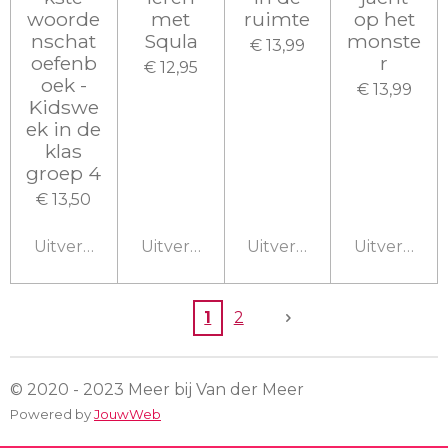
woorde
met
ruimte
op het
nschat
Squla
monste
€ 13,99
oefenb
r
€ 12,95
oek -
€ 13,99
Kidswe
ek in de
klas
groep 4
€ 13,50
Uitverkocht
Uitverkocht
Uitverkocht
Uitverkoch
1
2
© 2020 - 2023 Meer bij Van der Meer
Powered by
JouwWeb