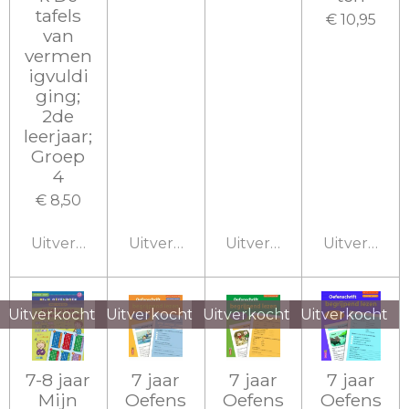
tafels
€ 10,95
van
vermen
igvuldi
ging;
2de
leerjaar;
Groep
4
€ 8,50
Uitverkocht
Uitverkocht
Uitverkocht
Uitverkoch
Uitverkocht
Uitverkocht
Uitverkocht
Uitverkocht
7-8 jaar
7 jaar
7 jaar
7 jaar
Mijn
Oefens
Oefens
Oefens