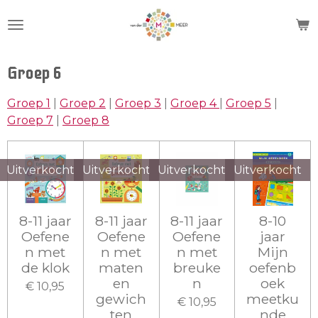
Ga
direct
naar
de
Groep 6
hoofdinhoud
Groep 1
|
Groep 2
|
Groep 3
|
Groep 4
|
Groep 5
|
Groep 7
|
Groep 8
Uitverkocht
Uitverkocht
Uitverkocht
Uitverkocht
8-11 jaar
8-11 jaar
8-11 jaar
8-10
Oefene
Oefene
Oefene
jaar
n met
n met
n met
Mijn
de klok
maten
breuke
oefenb
en
n
oek
€ 10,95
gewich
meetku
€ 10,95
ten
nde