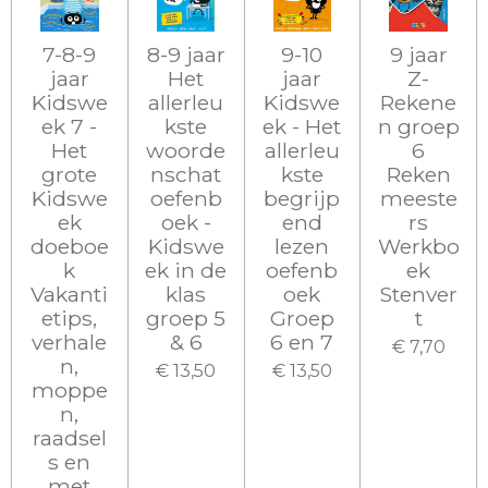
7-8-9
8-9 jaar
9-10
9 jaar
jaar
Het
jaar
Z-
Kidswe
allerleu
Kidswe
Rekene
ek 7 -
kste
ek - Het
n groep
Het
woorde
allerleu
6
grote
nschat
kste
Reken
Kidswe
oefenb
begrijp
meeste
ek
oek -
end
rs
doeboe
Kidswe
lezen
Werkbo
k
ek in de
oefenb
ek
Vakanti
klas
oek
Stenver
etips,
groep 5
Groep
t
verhale
& 6
6 en 7
€ 7,70
n,
€ 13,50
€ 13,50
moppe
n,
raadsel
s en
met