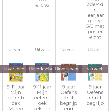
3de/4d
€ 10,95
e
leerjaar
groep
5/6 met
poster
€ 7,95
Uitverkocht
Uitverkocht
Uitverkocht
Uitverkoch
Uitverkocht
Uitverkocht
Uitverkocht
Uitverkocht
9-11 jaar
9-11 jaar
9 jaar
9 jaar
Mijn
Mijn
Oefens
Oefens
oefenb
oefenb
chrift
chrift
oek
oek
begrijp
begrijp
Maten
rekene
end
end