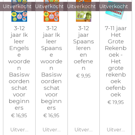
Uitverkocht
Uitverkocht
Uitverkocht
Uitverkocht
3-12
3-12
3-12
7-11 jaar
jaar Ik
jaar Ik
jaar
Het
leer
leer
Spaans
Grote
Engels
Spaans
leren
Rekenb
e
e
en
oek -
woorde
woorde
oefene
Het
n
n
n
grote
Basisw
Basisw
rekenb
€ 9,95
oorden
oorden
oek
schat
schat
oefenb
voor
voor
oek
beginn
beginn
€ 19,95
ers
ers
€ 16,95
€ 16,95
Uitverkocht
Uitverkocht
Uitverkocht
Uitverkoch