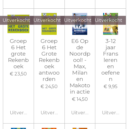
Uitverkocht
Uitverkocht
Uitverkocht
Uitverkocht
Groep
Groep
E6 Op
3-12
6 Het
6 Het
de
jaar
grote
Grote
Noordp
Frans
Rekenb
Rekenb
ool! -
leren
oek
oek
Max,
en
antwoo
Milan
oefene
€ 23,50
rden
en
n
Makoto
€ 24,50
€ 9,95
in actie
€ 14,50
Uitverkocht
Uitverkocht
Uitverkocht
Uitverkoch