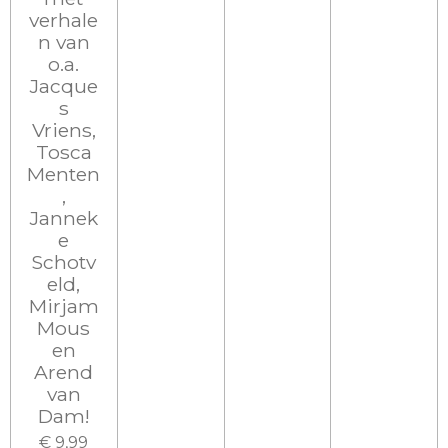
verhale
n van
o.a.
Jacque
s
Vriens,
Tosca
Menten
,
Jannek
e
Schotv
eld,
Mirjam
Mous
en
Arend
van
Dam!
€ 9,99