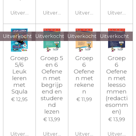
Uitverkocht
Uitverkocht
Uitverkocht
Uitverkoch
Uitverkocht
Uitverkocht
Uitverkocht
Uitverkocht
Groep
Groep 5
Groep
Groep
5/6
en 6
6
6
Leuk
Oefene
Oefene
Oefene
leren
n met
n met
n met
met
begrijp
rekene
leesso
Squla
end en
n
mmen
studere
(redacti
€ 12,95
€ 11,99
nd
esomm
lezen
en)
€ 13,99
€ 13,99
Uitverkocht
Uitverkocht
Uitverkocht
Uitverkoch