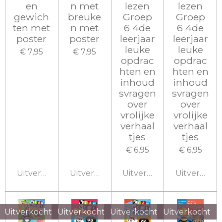
en
n met
lezen
lezen
gewich
breuke
Groep
Groep
ten met
n met
6 4de
6 4de
poster
poster
leerjaar
leerjaar
leuke
leuke
€ 7,95
€ 7,95
opdrac
opdrac
hten en
hten en
inhoud
inhoud
svragen
svragen
over
over
vrolijke
vrolijke
verhaal
verhaal
tjes
tjes
€ 6,95
€ 6,95
Uitverkocht
Uitverkocht
Uitverkocht
Uitverkoch
Uitverkocht
Uitverkocht
Uitverkocht
Uitverkocht