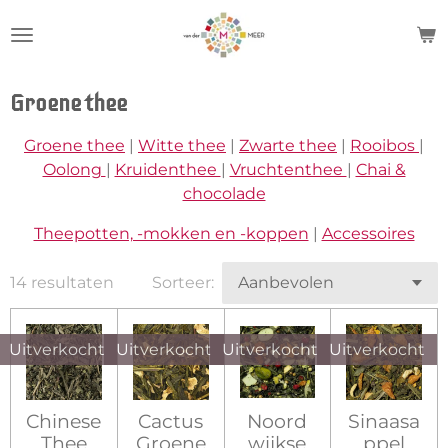
Ga
direct
naar
de
Groene thee
hoofdinhoud
Groene thee
|
Witte thee
|
Zwarte thee
|
Rooibos
|
Oolong
|
Kruidenthee
|
Vruchtenthee
|
Chai &
chocolade
Theepotten, -mokken en -koppen
|
Accessoires
14 resultaten
Sorteer:
Uitverkocht
Uitverkocht
Uitverkocht
Uitverkocht
Chinese
Cactus
Noord
Sinaasa
Thee
Groene
wijkse
ppel