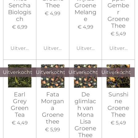
Sencha
Thee
Groene
Gembe
Biologis
Melang
r
€ 4,99
ch
e
Groene
Thee
€ 6,99
€ 4,99
€ 5,49
Uitverkocht
Uitverkocht
Uitverkocht
Uitverkoch
Uitverkocht
Uitverkocht
Uitverkocht
Uitverkocht
Earl
Fata
De
Sunshi
Grey
Morgan
glimlac
ne
Green
a
h van
Groene
Tea
Groene
Mona
Thee
thee
Lisa
€ 4,49
€ 5,49
Groene
€ 5,99
Thee