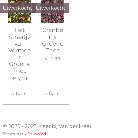
Uitverkocht
Uitverkocht
Het
Cranbe
Straatje
rry
van
Groene
Vermee
Thee
r
€ 4,99
Groene
Thee
€ 5,49
Uitverkocht
Uitverkocht
© 2020 - 2023 Meer bij Van der Meer
Powered by
JouwWeb